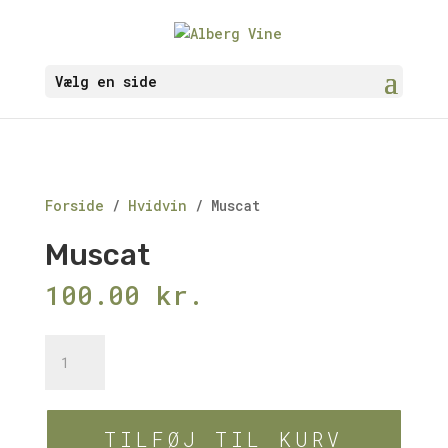
Vælg en side
Forside
/
Hvidvin
/ Muscat
Muscat
100.00
kr.
Muscat
antal
TILFØJ TIL KURV